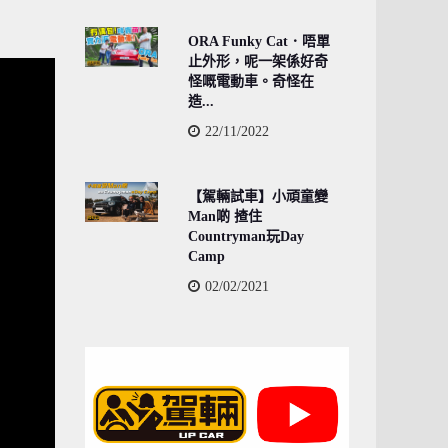
ORA Funky Cat．唔單
止外形，呢一架係好奇
怪嘅電動車。奇怪在
造...
22/11/2022
【駕輛試車】小頑童變
Man啲 揸住
Countryman玩Day
Camp
02/02/2021