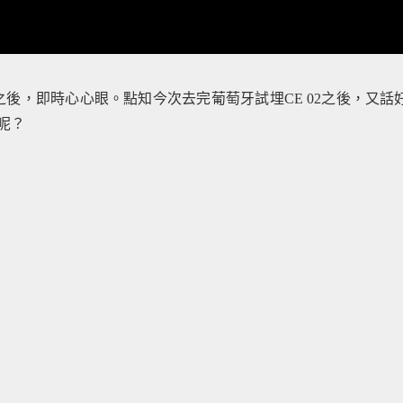
動車之後，即時心心眼。點知今次去完葡萄牙試埋CE 02之後，又話
呢？