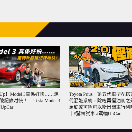
Toyota Prius．第五代車型配
p】Model 3真係好快……連
代混能系統，除咗再慳油啲之
紀錄咁快！｜ Tesla Model 3
駕駛感可唔可以衝出悶車行列
UpCar
｜#駕輛試車 #駕輛UpCar