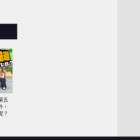
搭第五
外，
呢？