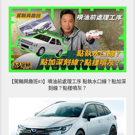
【駕輛興趣班#3】噴油前處理工序 點執水口線？點加深
刻線？點樣噴灰？