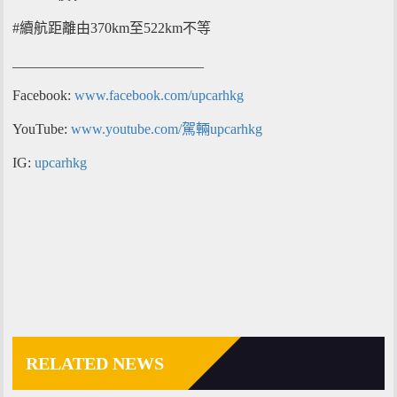
#續航距離由370km至522km不等
___________________________
Facebook:
www.facebook.com/upcarhkg
YouTube:
www.youtube.com/駕輛upcarhkg
IG:
upcarhkg
RELATED NEWS