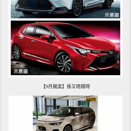
【9月揭盅】係又唔錯呀