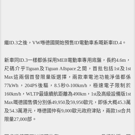
繼ID.3之後，VW喺德國開始預售ID電動車系嘅新車ID.4。
新車同ID.3一樣都係採用MEB電動車專用底盤，長約4.6m，
尺碼介乎Tiguan及Tiguan Allspace之間，首批包括1st及1st
Max這兩個首發限量版選擇，兩款車電池功能淨值都係
77kWh，204PS後驅，8.5秒0-100km/h，極速電子限制於
160km/h，WLTP最遠續航距離為490km，1st及高級設備版1st
Max嘅德國售價分別係49,950及59,950歐元，即係大概45.3萬
及54.3萬港元，喺德國仲有9,000歐元政府津貼，兩款1st合共
限量27,000部。