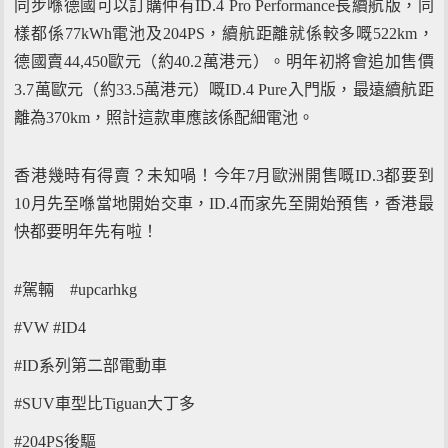
同步喺德國可以訂購仲有ID.4 Pro Performance長續航版，同
樣都係77kWh電池及204PS，續航距離就係較多嘅522km，
德國賣44,450歐元（約40.2萬港元）。明年初將會追加售價
3.7萬歐元（約33.5萬港元）嘅ID.4 Pure入門版，最遠續航距
離為370km，照計這款車應該係配細電池。
香港幾時有得賣？未知喎！今年7月歐洲開售嘅ID.3都要到
10月先至喺當地開始交車，ID.4而家先至開始預售，香港最
快都要明年先有啦！
#駕輛 #upcarhkg
#VW #ID4
#ID系列第二部電動車
#SUV車型比Tiguan大丁多
#204PS後驅