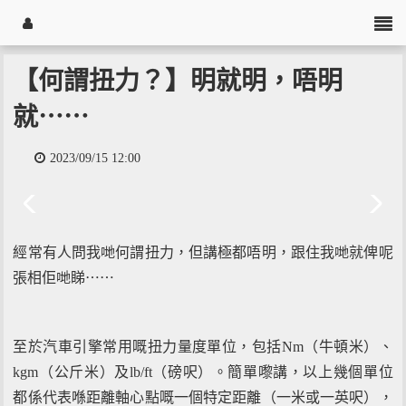
【何謂扭力？】明就明，唔明
就⋯⋯
2023/09/15 12:00
經常有人問我哋何謂扭力，但講極都唔明，跟住我哋就俾呢
張相佢哋睇⋯⋯
至於汽車引擎常用嘅扭力量度單位，包括Nm（牛頓米）、
kgm（公斤米）及lb/ft（磅呎）。簡單嚟講，以上幾個單位
都係代表喺距離軸心點嘅一個特定距離（一米或一英呎），