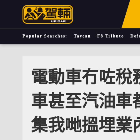
Popular Searches:
Taycan
F8 Tributo
Def
電動車冇咗稅
車甚至汽油車
集我哋搵埋業