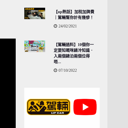
【up熱話】加稅加牌費
｜駕輛幫你計有幾慘！
24/02/2021
【駕輛過料】10個你一
定要知嘅咪錶冷知識．
入兩個錶泊兩個位得
唔...
07/10/2022