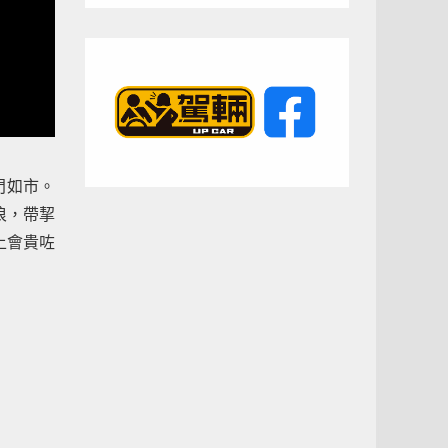
門如市。
浪，帶挈
上會貴咗