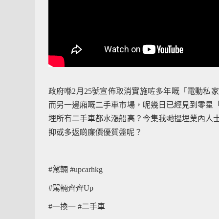
政府喺2月25號宣佈取消實施咗多年嘅「電動私
而另一邊廂嘅二手車市場，呢幾日已經見到零星
埋所有二手車都水漲船高？今集我哋搵埋業內人
抑或多返啲廉價優質盤呢？
#駕輛 #upcarhkg
#駕輛齊齊Up
#一換一 #二手車