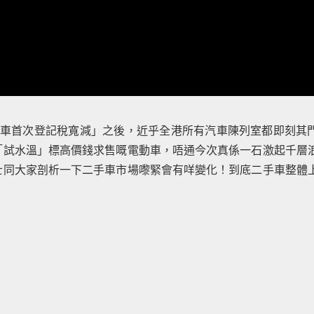
家車首次登記稅寬減」之後，近乎全港所有汽車陳列室都即刻其
「試水溫」標高價錢求售嘅電動車，唔通今次真係一石激起千層
士同大家剖析一下二手車市場嚟緊會有咩變化！到底二手車整體