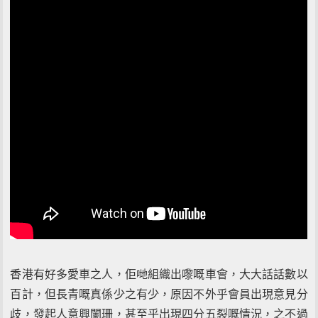
香港有好多愛車之人，佢哋組織出嚟嘅車會，大大話話數以
百計，但長青嘅真係少之有少，原因不外乎會員出現意見分
歧，發起人意興闌珊，甚至乎出現四分五裂嘅情況，之不過