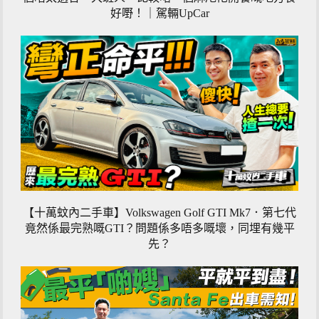
好嘢！｜駕輛UpCar
【十萬蚊內二手車】Volkswagen Golf GTI Mk7．第七代
竟然係最完熟嘅GTI？問題係多唔多嘅壞，同埋有幾平
先？