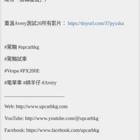
重溫Avery測試26所有影片：
https://tinyurl.com/37pyxsku
#駕輛 #upcarhkg
#駕輛試車
#Vespa #PX200E
#電單車 #綿羊仔 #Avery
________________________
Web: http://www.upcarhkg.com
YouTube: http://www.youtube.com/@upcarhkg
Facebook: https://www.facebook.com/upcarhkg