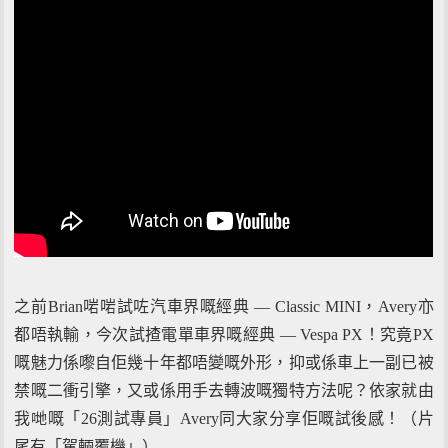
之前Brian啱啱試咗汽車界嘅經典 — Classic MINI，Avery亦
都唔執輸，今次試揸電單車界嘅經典 — Vespa PX！究竟PX
嘅魅力係嚟自佢幾十年都唔變嘅外形，抑或係車上一副已被
禁嘅二衝引擎，又或係用手去轉波嘅獨特方法呢？依家就由
我哋嘅「26測試專員」Avery同大家分享佢嘅試後感！（片
尾有「駕輛覆機」）