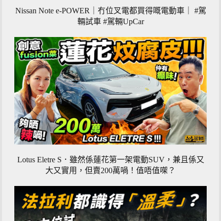
Nissan Note e-POWER｜冇位叉電都買得嘅電動車｜ #駕
輛試車 #駕輛UpCar
Lotus Eletre S．雖然係蓮花第一架電動SUV，兼且係又
大又實用，但賣200萬喎！值唔值㗎？