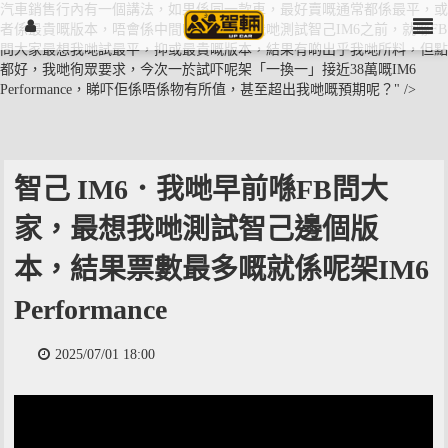
汽車銷售行內有一個講法，如果係同一款車，最好賣嘅通常都係最平，或
者係最貴嘅版本，唔會係中間嗰啲。所以我哋測試智己IM6之前，就喺FB
問大家最想我哋試最平，抑或最貴嘅版本，結果有啲出乎我哋所料，但點
都好，我哋徇眾要求，今次一於試吓呢架「一換一」接近38萬嘅IM6
Performance，睇吓佢係唔係物有所值，甚至超出我哋嘅預期呢？" />
智己 IM6．我哋早前喺FB問大
家，最想我哋測試智己邊個版
本，結果票數最多嘅就係呢架IM6
Performance
2025/07/01 18:00