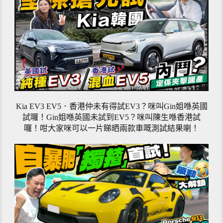
Kia EV3 EV5．香港仲未有得試EV3？咪叫Gin姐喺英國
試囉！Gin姐喺英國未試到EV5？咪叫陳生喺香港試
囉！咁大家咪可以一片睇晒兩款車嘅測試結果喇！