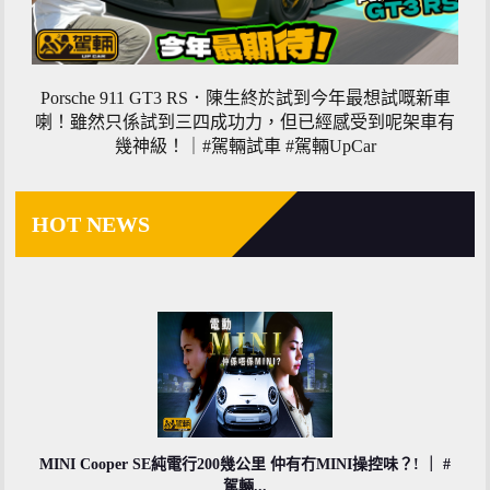
Porsche 911 GT3 RS．陳生終於試到今年最想試嘅新車
喇！雖然只係試到三四成功力，但已經感受到呢架車有
幾神級！｜#駕輛試車 #駕輛UpCar
HOT NEWS
MINI Cooper SE純電行200幾公里 仲有冇MINI操控味？! ｜ #
駕輛...