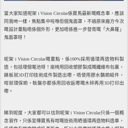
當大家知道呢架 i Vision Circular係寶馬最新嘅概念車，應該
同我哋一樣，焦點集中咗喺佢個鬼面罩，不過原來廠方今次
嘅設計重點唔係個外形，更加唔係進一步發育嘅「大鼻窿」
鬼面罩呀！
呢架 i Vision Circular嘅重點，係100%採用循環再造物料製
造，包括埋個電池呀！座椅用回收塑膠製成嘅纖維布包裏，
錶板就3D打印技術成件製造出嚟，唔使用膠水黐啲組件，
咁就環保啲，軚盤亦都係用回收返嚟嘅木碎再用3D打印出
嚟。
睇到呢度，大家都可以估到呢架 i Vision Circular只係一個概
念習作，只係宣傳寶馬有咁嘅技術用晒循環再造物料造車，