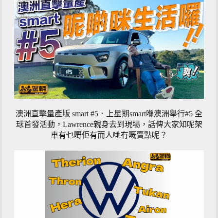
澳洲直擊量產版 smart #5．上星期smart喺澳洲舉行#5 全
球首發活動，Lawrence親身去到現場，話俾大家知呢架
車有乜嘢佢有而人哋冇嘅賣點呢？