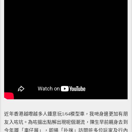
近年香港越嚟越多人鍾意玩1/64模型車，我哋身邊更加有朋
友入咗坑。為咗搵出點解出現呢個潮流，陳生早前親身去到
今年嘅「車仔展」，即場「扑咪」訪問咗多位玩家及行內