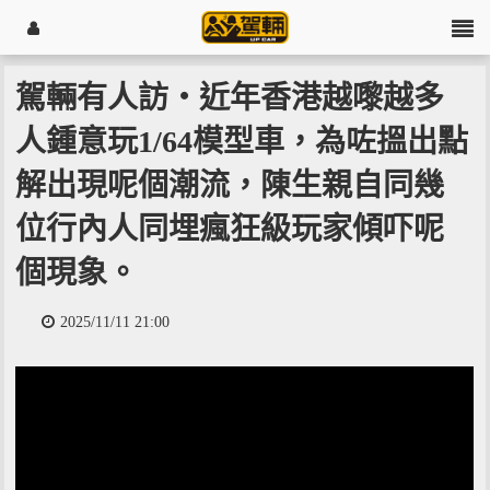
駕輛有人訪・近年香港越嚟越多
人鍾意玩1/64模型車，為咗搵出點
解出現呢個潮流，陳生親自同幾
位行內人同埋瘋狂級玩家傾吓呢
個現象。
2025/11/11 21:00