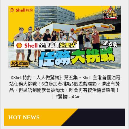
《Shell特約：人人做駕輛》第五集・Shell 全港首個油電
站任務大挑戰！6位參加者挑戰5個遊戲環節，勝出有獎
品，但過唔到關就會被淘汰，唔會再有復活機會㗎喇！
｜ #駕輛UpCar
HOT NEWS