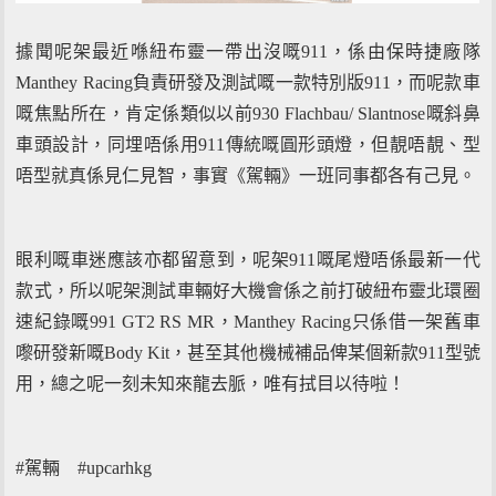
據聞呢架最近喺紐布靈一帶出沒嘅911，係由保時捷廠隊
Manthey Racing負責研發及測試嘅一款特別版911，而呢款車
嘅焦點所在，肯定係類似以前930 Flachbau/ Slantnose嘅斜鼻
車頭設計，同埋唔係用911傳統嘅圓形頭燈，但靚唔靚、型
唔型就真係見仁見智，事實《駕輛》一班同事都各有己見。
眼利嘅車迷應該亦都留意到，呢架911嘅尾燈唔係最新一代
款式，所以呢架測試車輛好大機會係之前打破紐布靈北環圈
速紀錄嘅991 GT2 RS MR，Manthey Racing只係借一架舊車
嚟研發新嘅Body Kit，甚至其他機械補品俾某個新款911型號
用，總之呢一刻未知來龍去脈，唯有拭目以待啦！
#駕輛 #upcarhkg