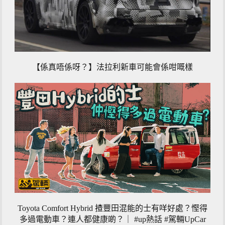
【係真唔係呀？】法拉利新車可能會係咁嘅樣
Toyota Comfort Hybrid 揸豐田混能的士有咩好處？慳得
多過電動車？連人都健康啲？｜ #up熱話 #駕輛UpCar