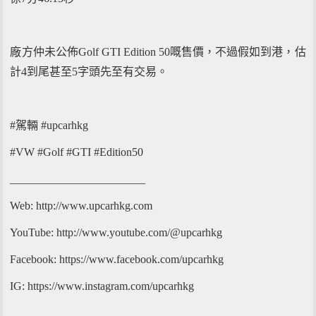
廠方仲未公佈Golf GTI Edition 50嘅售價，不過假如到港，估
計4到尾甚至5字頭先至有交易。
#駕輛 #upcarhkg
#VW #Golf #GTI #Edition50
________________________
Web: http://www.upcarhkg.com
YouTube: http://www.youtube.com/@upcarhkg
Facebook: https://www.facebook.com/upcarhkg
IG: https://www.instagram.com/upcarhkg