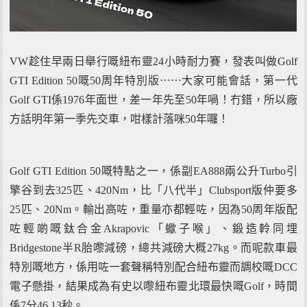
VW趁住早兩日舉行嘅紐布靈24小時耐力賽，發表叫做Golf
GTI Edition 50嘅50周年特別版⋯⋯大家可能會話，第一代
Golf GTI係1976年面世，差一年先至50年喎！冇錯，所以廠
方話明年第一季先交車，咁樣計落咪50年囉！
Golf GTI Edition 50嘅特點之一，係副EA888兩公升Turbo引
擎谷到去325匹、420Nm，比「八代半」Clubsport版仲要多
25匹、20Nm。輸出高咗，重量亦都輕咗，因為50周年版配
咗輕啲嘅鈦合金Akrapovic「蠍子喉」、鍛造軨同埋
Bridgestone半R胎嚟減磅，總共減磅大概27kg。而呢款車最
特別嘅地方，係用咗一套聲稱特別配合紐布靈而調校嘅DCC
電子懸掛，結果成為有史以嚟紐布靈北環最快嘅Golf，時間
係7分46.13秒。