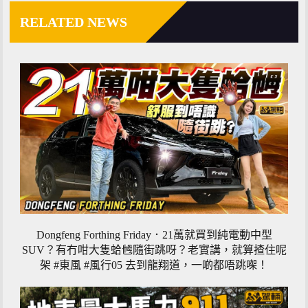
RELATED NEWS
Dongfeng Forthing Friday．21萬就買到純電動中型
SUV？有冇咁大隻蛤乸隨街跳呀？老實講，就算揸住呢
架 #東風 #風行05 去到龍翔道，一啲都唔跳㗎！