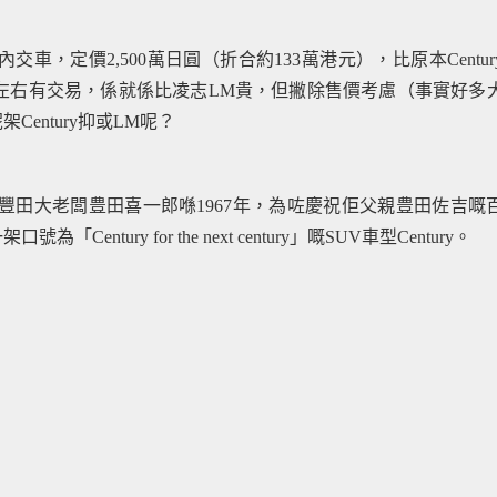
內交車，定價2,500萬日圓（折合約133萬港元），比原本Centu
00萬蚊左右有交易，係就係比凌志LM貴，但撇除售價考慮（事實好多
entury抑或LM呢？
，係已故豐田大老闆豊田喜一郎喺1967年，為咗慶祝佢父親豊田佐吉
ury for the next century」嘅SUV車型Century。