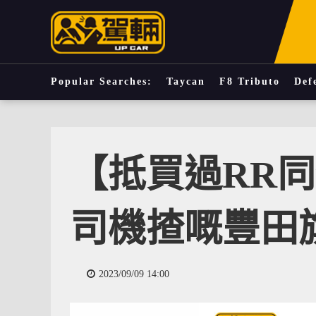
Popular Searches:
Taycan
F8 Tributo
Def
【抵買過RR
司機揸嘅豐田旗
2023/09/09 14:00