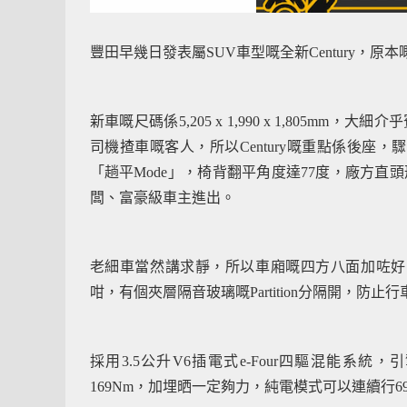
豐田早幾日發表屬SUV車型嘅全新Century，原本嘅
新車嘅尺碼係5,205 x 1,990 x 1,805mm，
司機揸車嘅客人，所以Century嘅重點係後
「趟平Mode」，椅背翻平角度達77度，廠方直頭形容
闆、富豪級車主進出。
老細車當然講求靜，所以車廂嘅四方八面加咗好
咁，有個夾層隔音玻璃嘅Partition分隔開，
採用3.5公升V6插電式e-Four四驅混能系統，引
169Nm，加埋晒一定夠力，純電模式可以連續行