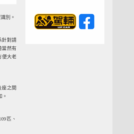
以資識別。
車係針對請
椅當然有
都方便大老
後座之間
知。
109匹、