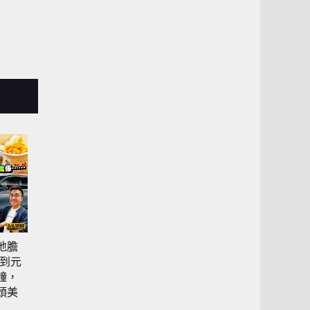
地膽
齊到元
鐘，
頭美