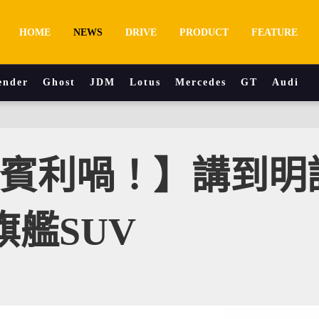
HOME
NEWS
DRIVE
PRODUCT
FEATURE
ender
Ghost
JDM
Lotus
Mercedes
GT
Audi
同賓利喎！】講到明
艦SUV