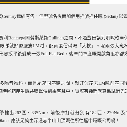
Century繼續有售，但型號名後面加個用括號括住嘅 (Sedan) 
大細介乎賓利Bentayga同勞斯萊斯Cullinan之間，不過豐田講到明呢款
座，驟眼睇就好似凌志LM咁，配兩張俗稱嘅「大櫈」。呢兩張大班
扳平後變成一張Full Flat Bed，後車門75度嘅開啟角度亦
多隔音物料，而且尾箱同座艙之間，就好似凌志LM嘅前座同
防止行車時尾箱產生嘅共鳴聲傳到乘客耳中，實際有幾靜就真係試過先
擎輸出262匹、335Nm，前後摩打就分別有182匹、270Nm及
69km，應該足夠由深淺赤半山山頂嘅住所往返中環嘅公司喎！