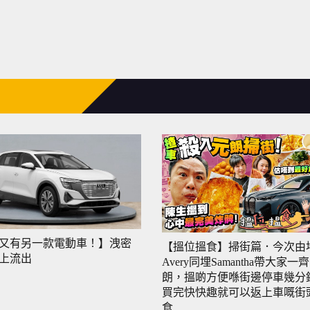
又有另一款電動車！】洩密
【搵位搵食】掃街篇．今次由
上流出
Avery同埋Samantha帶大家一
朗，搵啲方便喺街邊停車幾分
買完快快趣就可以返上車嘅街
食