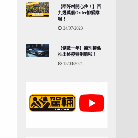
【唔好咁開心住！】百
九幾萬個Order排緊隊
呀！
24/07/2023
【倒數一年】臨別梗係
推出終極特別版啦！
15/03/2021