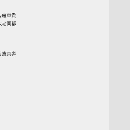
ry房車貴
大老闆都
嘅百歲冥壽